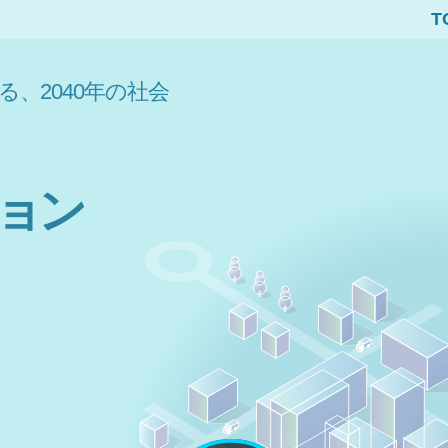
T
る、
2040年の社会
ョン